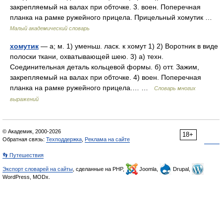
закрепляемый на валах при обточке. 3. воен. Поперечная
планка на рамке ружейного прицела. Прицельный хомутик …
Малый академический словарь
хомутик
— а; м. 1) уменьш. ласк. к хомут 1) 2) Воротник в виде
полоски ткани, охватывающей шею. 3) а) техн.
Соединительная деталь кольцевой формы. б) отт. Зажим,
закрепляемый на валах при обточке. 4) воен. Поперечная
планка на рамке ружейного прицела.… …
Словарь многих
выражений
© Академик, 2000-2026
18+
Обратная связь:
Техподдержка
,
Реклама на сайте
👣 Путешествия
Экспорт словарей на сайты
, сделанные на PHP,
Joomla,
Drupal,
WordPress, MODx.