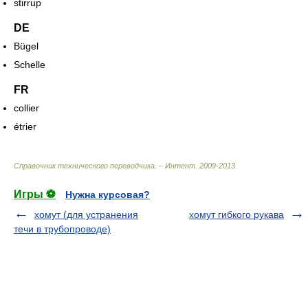
stirrup
DE
Bügel
Schelle
FR
collier
étrier
Справочник технического переводчика. – Интент
.
2009-2013
.
Игры ⚽
Нужна курсовая?
хомут (для устранения
хомут гибкого рукава
течи в трубопроводе)