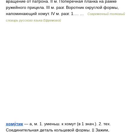
вращение от патрона. II м. Поперечная планка на рамке
ружейного прицела. III м. разг. Воротник округлой формы,
напоминающий хомут. IV м. разг. 1.… …
Современный толковый
словарь русского языка Ефремовой
хому́тик
— а, м. 1. уменьш. к хомут (в 1 знач.). 2. тех.
Соединительная деталь кольцевой формы. || Зажим,