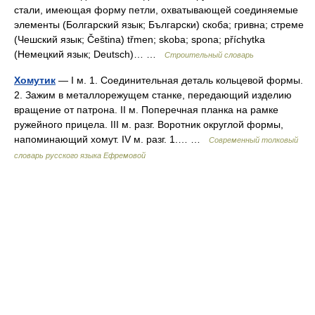
стали, имеющая форму петли, охватывающей соединяемые
элементы (Болгарский язык; Български) скоба; гривна; стреме
(Чешский язык; Čeština) třmen; skoba; spona; příchytka
(Немецкий язык; Deutsch)… …
Строительный словарь
Хомутик
— I м. 1. Соединительная деталь кольцевой формы.
2. Зажим в металлорежущем станке, передающий изделию
вращение от патрона. II м. Поперечная планка на рамке
ружейного прицела. III м. разг. Воротник округлой формы,
напоминающий хомут. IV м. разг. 1.… …
Современный толковый
словарь русского языка Ефремовой